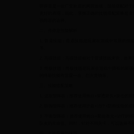
弹弹堂是一款广受欢迎的网页游戏，技能搭配对于
更好的表现，因此，掌握正确的技能搭配策略是非
强阵容的选择。
二、弹弹堂技能解析
1. 普通技能：普通技能是玩家在游戏中常用的
等。
2. 高级技能：高级技能相对于普通技能来说，效
3. 终极技能：终极技能是玩家在游戏中拥有的最
的终极技能有雷霆一击、烈火焚烧等。
三、技能搭配策略
1. 进攻型阵容：推荐使用炮台+穿透箭矢+攻击
2. 防御型阵容：推荐使用护盾+治疗+防御技能
3. 平衡型阵容：推荐使用炮台+聚能激光+治疗
队友的生命值。同时，针对不同关卡，可以选择不
四、实战应用与技巧