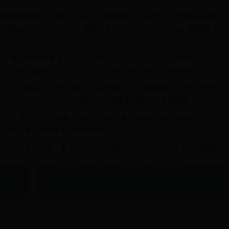
的难易程度和敌人的配置，选择合适的技能进行搭配，以达到更佳效果。
台的组合，提高攻击效率；在面对多敌人时，可以选择炮台+聚能激光+
时机和配合是非常重要的。玩家需要根据敌人的行动和自己的状态，选择
友之间的技能配合也是必不可少的，通过相互协作，共同击败敌人。
敌人的行动和战斗环境的变化，及时调整自己的技能搭配和位置。同时，
击效率。此外，保持冷静和团队合作也是取得胜利的关键因素。
之一。通过本文的攻略，玩家可以更好地了解游戏中的技能特点，掌握
。祝愿玩家在游戏中取得更多的胜利！
时间阅读本站内容，有关于其它相关信息别忘了在《九游》进行搜索哦！
特工游戏推荐：比特工17更刺激的大作有哪些？