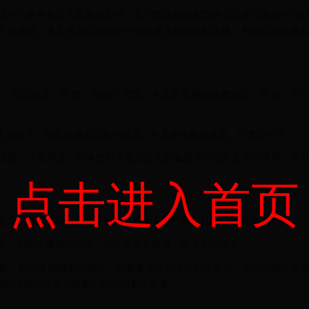
战斗结果有着至关重要的影响。合理的技能搭配能够让玩家在游戏中取
常必要的。本文将为玩家提供一份弹弹堂技能搭配攻略，帮助玩家探索
技能，包括攻击、防御、辅助等类型。常见的普通技能有炮台、护盾、治
果更加强大，但获取难度也相对较高。常见的有聚能激光、穿透箭矢等。
强技能，一旦释放，能够给对手造成巨大的威胁或帮助队友获得优势。常
点击进入首页
的搭配，利用穿透箭矢的穿透效果，对敌人进行集中打击，提高攻击效率。
的搭配，利用护盾抵挡伤害，治疗恢复生命值，提高生存能力。
的搭配，炮台提供稳定的输出，聚能激光具有强大的攻击力，治疗则用于恢
同的辅助技能进行搭配，以达到更佳效果。