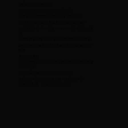
拜仁慕尼黑足球俱乐部
得
Minecraft Wiki:沙盒/Tutorial:刷怪塔1
最
大货车游戏有哪些?大货车游戏下载手机版
SEO 时间线：SEO 需要多长时间才能见效？
加密算法介绍+time模块+datetime模块+其他的模
块
疗
英雄联盟手游哪个区人多?(lol手游哪个区人最多)
win11微信摄像头怎么打开 win11微信摄像头打开
教程
各大洲的水塔
无法关闭微信,请手动关闭后重试?如何正确关闭微
见
信后台运行
中国联通欠费多久会导致号码注销？
三星note4和iphone6哪个好？三星note4和
iphone6配置、功能区别对比评测
复