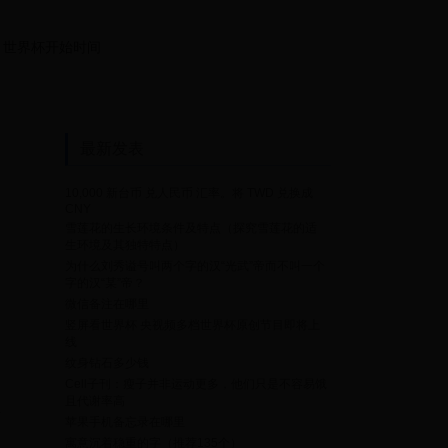
世界杯开始时间
最新发表
10,000 新台币 兑人民币 汇率。将 TWD 兑换成
CNY
雪莲花的生长环境条件及特点（探究雪莲花的适
生环境及其独特特点）
为什么刘秀谥号叫两个字的汉“光武”帝而不叫一个
字的汉“某”帝？
微信备注在哪里
竖屏看世界杯 央视频多档世界杯原创节目即将上
线
纹身钻石多少钱
Cell子刊：瘦子并非运动更多，他们只是不容易饿
且代谢率高
得
苹果手机备忘录在哪里
寓意沉着稳重的字（推荐135个）