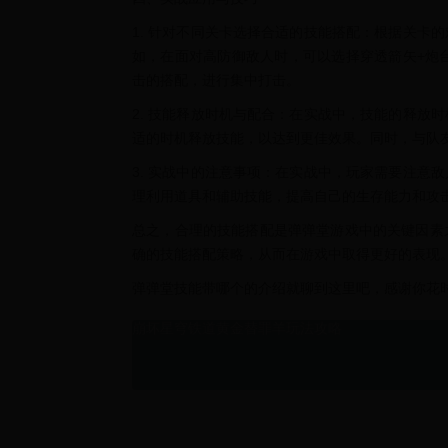
1. 针对不同关卡选择合适的技能搭配：根据关卡
如，在面对高防御敌人时，可以选择穿透箭矢+炮
击的搭配，进行集中打击。
2. 技能释放时机与配合：在实战中，技能的释放
适的时机释放技能，以达到更佳效果。同时，与队
3. 实战中的注意事项：在实战中，玩家需要注意
理利用道具和辅助技能，提高自己的生存能力和攻
总之，合理的技能搭配是弹弹堂游戏中的关键因素
确的技能搭配策略，从而在游戏中取得更好的表现
弹弹堂技能带哪个的介绍就聊到这里吧，感谢你花
崩坏星穹铁道黄金替罪羊玩法攻略