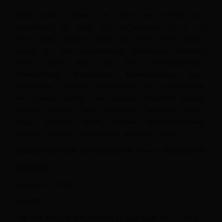
[‘add’, ‘class’, ‘delattr’, ‘dir’, ‘doc’, ‘eq’, ‘format’, ‘ge’,
‘getattribute’, ‘gt’, ‘hash’, ‘init’, ‘init_subclass’, ‘le’, ‘lt’, ‘ne’,
‘new’, ‘radd’, ‘reduce’, ‘reduce_ex’, ‘repr’, ‘rsub’, ‘setattr’,
‘sizeof’, ‘str’, ‘sub’, ‘subclasshook’, ‘astimezone’, ‘combine’,
‘ctime’, ‘date’, ‘day’, ‘dst’, ‘fold’, ‘fromisocalendar’,
‘fromisoformat’, ‘fromordinal’, ‘fromtimestamp’, ‘hour’,
‘isocalendar’, ‘isoformat’, ‘isoweekday’, ‘max’, ‘microsecond’,
‘min’, ‘minute’, ‘month’, ‘now’, ‘replace’, ‘resolution’, ‘second’,
‘strftime’, ‘strptime’, ‘time’, ‘timestamp’, ‘timetuple’, ‘timetz’,
‘today’, ‘toordinal’, ‘tzinfo’, ‘tzname’, ‘utcfromtimestamp’,
‘utcnow’, ‘utcoffset’, ‘utctimetuple’, ‘weekday’, ‘year’]
是datetime的子模块 是time模块的补充 now------获取当前时间
其他的模块
calendar------日历
uuid模块
一般用在文件上传或者文件的备份 uuid.uuid4.hex------产生一