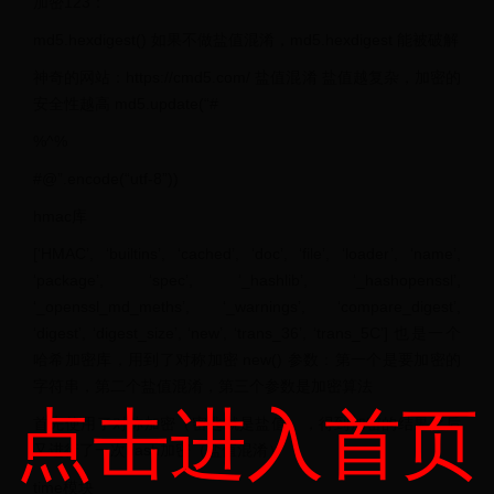
加密123：
md5.hexdigest() 如果不做盐值混淆，md5.hexdigest 能被破解
神奇的网站：https://cmd5.com/ 盐值混淆 盐值越复杂，加密的
安全性越高 md5.update(“#
%^%
#@”.encode(“utf-8”))
hmac库
[‘HMAC’, ‘builtins’, ‘cached’, ‘doc’, ‘file’, ‘loader’, ‘name’,
‘package’, ‘spec’, ‘_hashlib’, ‘_hashopenssl’,
‘_openssl_md_meths’, ‘_warnings’, ‘compare_digest’,
‘digest’, ‘digest_size’, ‘new’, ‘trans_36’, ‘trans_5C’] 也是一个
哈希加密库，用到了对称加密 new() 参数：第一个是要加密的
字符串，第二个盐值混淆，第三个参数是加密算法
点击进入首页
首先使用了对称加密（密匙就是盐值），得到加密的结果之后
又进行了一次hash加密（盐值混淆）
time模块