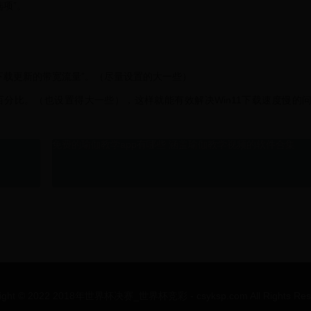
项”。
下载更新的带宽流量”。（尽量设置的大一些）
百分比。（也设置得大一些），这样就能有效解决Win11下载速度慢的
！
免费的瑜伽教学app有哪些 涵盖瑜伽教学视频的软件合集
ight © 2022 2018年世界杯决赛_世界杯竞彩 - csyksp.com All Rights Res