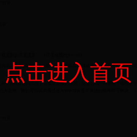
置”打开。
项”。
下载更新的带宽流量”。（尽量设置的大一些）
点击进入首页
百分比。（也设置得大一些），这样就能有效解决Win11下载速度慢的
更新了Win11之后出现了下载速度慢的情况，这是怎么一回事呢？出现这
大导致，我们可以试着通过进入Win11设置界面进行操作即可解决。
置”打开。