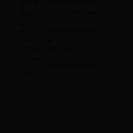
总结iPhone、iPad各机型对应的iOS 系统版本(最
全)
加密算法介绍+time模块+datetime模块+其他的模
块
手淫多久算正常
法式美甲竟然不是来自法国？一起来看看法式美
甲的秘密
一升啤酒等于多少斤
C++代码编译成功但运行后没有输出结果，如何
解决？
聚合直播APP
问
源武器、炫金武器升级属性？新的一年值得期待
怎么在微信里找群
个
下