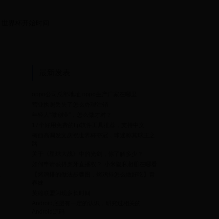
世界杯开始时间
最新发表
oppo公司总部地址 oppo生产厂家在哪里
营业执照丢失了怎么办理注销
年轻人“微创业”，怎么做才对？
17个好用免费的ftp软件工具推荐，支持中文
梅西高调发文庆祝世界杯夺冠，球迷称其球王之
路
关于《星球大战》中的光剑，你了解多少？
如何申请获得虎牙直播权？
小米隐私相册在哪看
个
【烤鸡排的做法步骤图，烤鸡排怎么做好吃】青
下
春妹-
英雄联盟闪现多长时间
Android底层有一定的认识，研究过相关的
Android源码