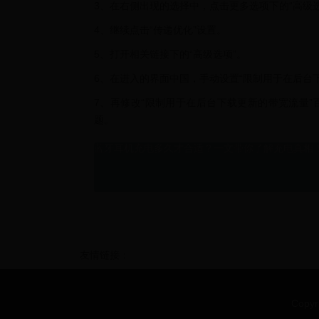
3、在右侧出现的选择中，点击更多选项下的“高级选
4、继续点击“传递优化”设置。
5、打开相关链接下的“高级选项”。
6、在进入的界面中国，手动设置“限制用于在后台
7、再修改“限制用于在后台下载更新的带宽流量”
题。
蓝牙耳机充电多久才合适？一文带你了解充电真相
友情链接：
Copyr