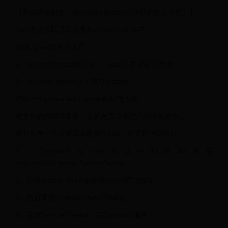
【系统级别的包（由runtime的start方法开启的这个包）】
start方法实际是其父类AndroidRuntime的
@进入java世界的入口
3、ServiceThread的简介：（java世界所做的事情）
1）preloadClasses();：预加载class
读取一个preloaded-classes的配置文件
此文件的内容非常多，这就是安卓系统启动慢的原因之一
此时会有一个垃圾回收的操作gc()，将无用的回收掉
2）ZygoteInit在main方法中利用JNI开启
com.android.server.SystemServer
3）启动system_init.cpp处理Native层的服务
4）然后调用SystemServer的init2()
5）启动ServiceThread，启动android服务