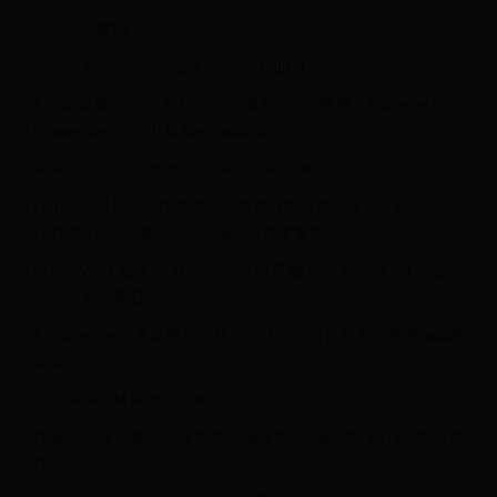
一、系统架构：
一）、系统分层：（由下向上）【如图】
1、安卓系统分为四层，分别是Linux内核层、Libraries层、
FrameWork层，以及Applications层；
其中Linux内核层包含了Linux内核和各种驱动；
Libraries层包含各种类库（动态库（也叫共享库）、android运
行时库、Dalvik虚拟机），编程语言主要为C或C++
FrameWork层大部分使用java语言编写，是android平台上
Java世界的基石
Applications层是应用层，我们在这一层进行开发，使用java语
音编写
2、Dalvik VM和传统JVM的区别：
传统的JVM：编写.java文件 à 编译为.class文件 à 打包成.jar文
件