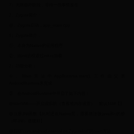
7）无限循环阶段，等待一些事情发生
2、Zygote简介：
@、Zygote启动：app_main.cpp
1）Zygote简介：
①、本身为Native的应用程序
②、由init进程通过init.rc加载
2）功能分析：
①、Main方法中AppRuntime.start(),工作由父类
AndroidRuntime来完成
②、在AndroidRuntime中开启了如下内容：
@startVM——开启虚拟机（查看堆内存设置）：默认16M【】
@注册JNI函数【此时还在Native层，需要将连接java和c的桥
（即JNI）搭建好】
@启动“com.android.internal.os.ZygoteInit”的main方法