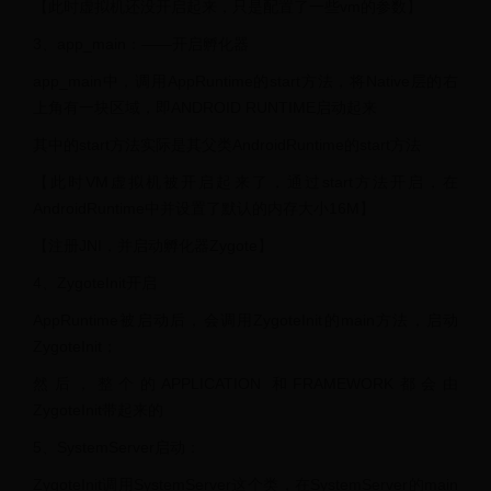
【此时虚拟机还没开启起来，只是配置了一些vm的参数】
3、app_main：——开启孵化器
app_main中，调用AppRuntime的start方法，将Native层的右
上角有一块区域，即ANDROID RUNTIME启动起来
其中的start方法实际是其父类AndroidRuntime的start方法
【此时VM虚拟机被开启起来了，通过start方法开启，在
AndroidRuntime中并设置了默认的内存大小16M】
【注册JNI，并启动孵化器Zygote】
4、ZygoteInit开启
AppRuntime被启动后，会调用ZygoteInit的main方法，启动
ZygoteInit；
然后，整个的APPLICATION 和FRAMEWORK都会由
ZygoteInit带起来的
5、SystemServer启动：
ZygoteInit调用SystemServer这个类，在SystemServer的main