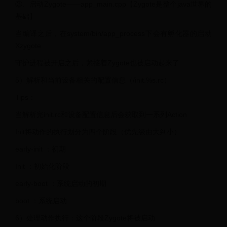
③、启动Zygote——app_main.cpp【Zygote是整个java世界的
基础】
当编译之后，在system/bin/app_process下会有孵化器的启动
Xzygote
守护进程被开启之后，紧接着Zygote也被启动起来了
5）解析和当前设备相关的配置信息（/init.%s.rc）
Tips：
当解析完init.rc和设备配置信息后会获取到一系列Action
Init将动作的执行划分为四个阶段（优先级由大到小）:
early-init ：初期
Init ：初始化阶段
early-boot ：系统启动的初期
boot ：系统启动
6）处理动作执行：这个阶段Zygote将被启动