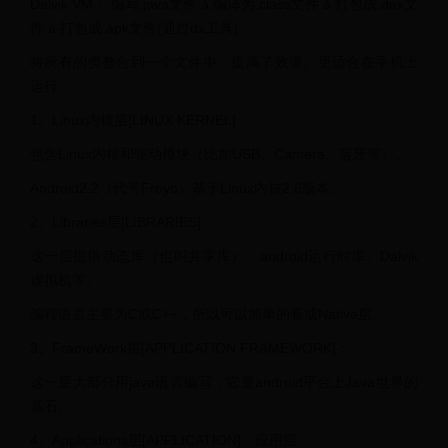
Dalvik VM： 编写.java文件 à 编译为.class文件 à 打包成.dex文
件 à 打包成.apk文件(通过dx工具)
将所有的类整合到一个文件中，提高了效率。更适合在手机上
运行
1、Linux内核层[LINUX KERNEL]：
包含Linux内核和驱动模块（比如USB、Camera、蓝牙等）。
Android2.2（代号Froyo）基于Linux内核2.6版本。
2、Libraries层[LIBRARIES]：
这一层提供动态库（也叫共享库）、android运行时库、Dalvik
虚拟机等。
编程语言主要为C或C++，所以可以简单的看成Native层。
3、FrameWork层[APPLICATION FRAMEWORK]：
这一层大部分用java语言编写，它是android平台上Java世界的
基石。
4、Applications层[APPLICATION]：应用层