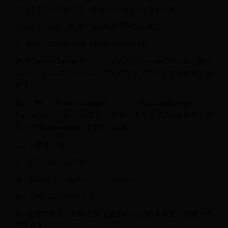
方法中启动init1()方法，将system_init.cpp开启起来
在init1()方法中，将整个Native世界开启起来了
6、ServerThread启动（开启framework层）
调用SystemServer的init2()方法开启ServerThread，通过
ServerThread将framework层开启起来（所有的就全部开启起
来了）
此时ActivityManager，WindowManager，
PackageManager（最主要，所有的清单文件及apk都有它管
理）等等framework层全部开启起来
二）、具体介绍：
1、启动入口：init进程
@、源码位置：/system/core/init/init.c
@、进程入口：main方法
1）创建文件夹，挂载设备【通过mkdir的命令创建，挂载一些
系统设备后】