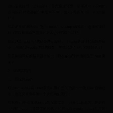
源码下载好后，进行编译：首先搭建环境，部署JDK（不同的
源码编译时需要的JDK版本不同，如2.2需要JDK5，2.3需要
1.6），
然后设置编译环境：使用. build/envsetup.sh脚本；选择编译目
标（可以根据自己需要的版本进行不同的搭配）
最后通过make –j4的命令进行编译。（make是编译的函数即命
令，j4指的是cpu处理器的核数：单核的是j4 x i；双核的是j8）
最后将编译好的结果进行输出：所有的编译产物都位于 /out 目
录下
2、编译流程图
二、系统的启动：
通过Linux内核将Linux系统中用户空间的第一个进程init启动起
来，这是安卓世界第一个被启动的进程；
然后在init中会加载init.rc的配置文件，并开启系统的守护进程
（守护media（多媒体的装载）和孵化器zygote（Java世界的