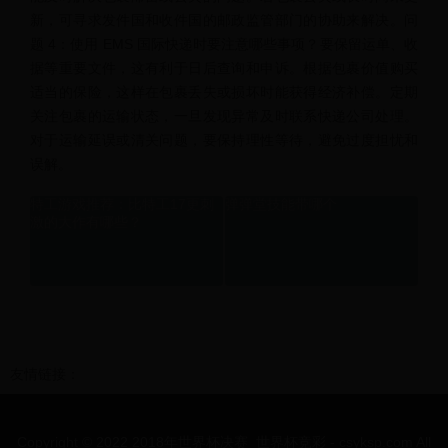
新，可寻求发件国和收件国的邮政监管部门的协助来解决。问
题 4：使用 EMS 国际快递时要注意哪些事项？要保留运单、收
据等重要文件，这有利于日后查询和申诉。根据包裹价值购买
适当的保险，这样在包裹丢失或损坏时能获得经济补偿。定期
关注包裹的运输状态，一旦发现异常及时联系快递公司处理。
对于运输延误或清关问题，要保持理性等待，避免过度担忧和
误解。
特工游戏推荐：比特工17更刺
弹弹堂技能带哪个
激的大作有哪些？
友情链接：
Copyright © 2022 2018年世界杯决赛_世界杯竞彩 - csyksp.com All