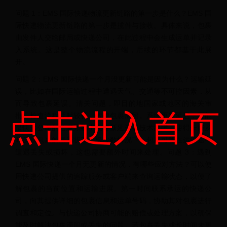
问题 1：EMS 国际快递物流更新链路的第一步是什么？EMS 国
际快递物流更新链路的第一步是揽件与接收。具体来说，包裹
由发件人交给邮局或快递公司，在此过程中会生成运单并记录
入系统。这是整个物流流程的开端，后续的环节都基于此展
开。
问题 2：EMS 国际快递一个月没更新可能是因为什么？运输延
误，比如在国际运输过程中遭遇天气、交通等不可控因素，从
而导致包裹延误。清关问题，即目的地国家或地区的海关审
点击进入首页
批、检查流程耗时较长，致使包裹滞留。系统更新延迟，可能
是快递公司的信息系统出现更新延迟或技术故障，使得未能及
时反映包裹的最新状态。极少数情况下，包裹可能在运输途中
遭遇丢失或损坏，这也需要额外时间来处理。问题 3：遇到
EMS 国际快递一个月无更新的情况，有哪些应对方法？可以使
用快递公司提供的追踪服务或客户端来查询运输状态，以便了
解包裹的当前位置和运输进展。第一时间联系承运的快递公
司，向其提供详细的包裹信息和运单号码，协助其对包裹进行
调查和定位。与快递公司协商可能的赔偿或处理方案，以确保
能及时解决包裹滞留或丢失的问题。若包裹丢失或长时间未更