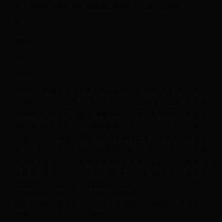
殺，同時使用者自身也會變為紅名使其他玩家可以察覺。
PVE
编辑
秘境
编辑
剑网三中的秘境相当于其他类似游戏中的“副本”或是“地下城”。
分为5人、10人和25人三种。 另外亦分為“普通與英雄”或“英雄
與挑戰”或“英雄與試煉”等四種強度、内有众多实力强大的首领
级怪物、首領血量與內容機制會因“強度不同”而有差異、玩家可
以通过组队击杀他们来获取更好的PVE装备。在秘境出现首领
级的击杀之后该秘境就会针对相应的角色出现冷却时间，5人秘
境為每天重置、10人秘境為每週一與每週五重置，25人秘境則
為每週一重置；其中玩家可以消耗角色的体力来重置5人秘境的
冷却时间。不同強度之冷卻時間不共享。
試煉密境為目前最新25人秘境之簡易版、可協助新手學習、容
錯率高、且有高品裝備可獲取。