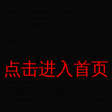
数个玩家组成小队与其他小队进行死斗较量，并在排行榜上获
得更好的位置。名剑大会会奖励名为“名剑币”的虚拟货币，可以
换取与“威望值”所能换到的装备不同属性方向的PVP装备，且每
赛季结束之后排名最高的数支队伍将能够获得在各大主城门口
树立自己队伍的雕像的权利。
阵营日常
编辑
不同阵营的玩家周末12：00可以在与两个阵营大本营相邻的地
图（昆仑或者南屏山）接到自己阵营的日常任务，其中周六任
点击进入首页
务地点为南屏山，周日任务地点为昆仑，这些任务多奖励威望
值与战阶积分。
开放95级后，玩家可在黑戈壁接取阵营日常任务（已失效）及
在各自阵营的据点进行据点贸易。重制版公测后，玩家可在洛
阳城接取阵营日常任务。世外蓬莱版本开启后，玩家可在经首
道源岛接取阵营日常任务。凌雪藏锋版本开启后，玩家可在蔷
薇列岛接取阵营日常任务。奉天证道版本开启后，玩家可在藏
剑·乱世接取阵营日常任务。