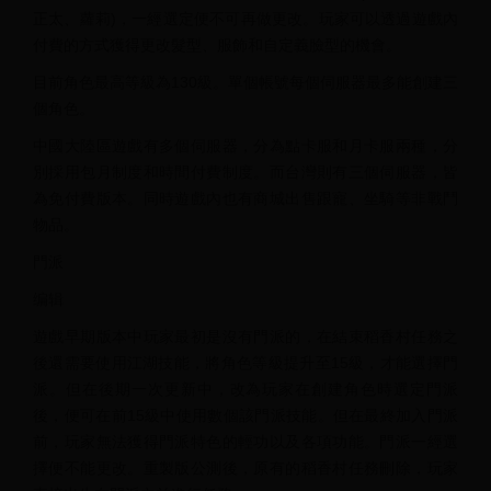
正太、蘿莉)，一經選定便不可再做更改。玩家可以透過遊戲內
付費的方式獲得更改髮型、服飾和自定義臉型的機會。
目前角色最高等級為130級。單個帳號每個伺服器最多能創建三
個角色。
中國大陸區遊戲有多個伺服器，分為點卡服和月卡服兩種，分
別採用包月制度和時間付費制度。而台灣則有三個伺服器，皆
為免付費版本。同時遊戲內也有商城出售跟寵、坐騎等非戰鬥
物品。
門派
编辑
遊戲早期版本中玩家最初是沒有門派的，在結束稻香村任務之
後還需要使用江湖技能，將角色等級提升至15級，才能選擇門
派。但在後期一次更新中，改為玩家在創建角色時選定門派
後，便可在前15級中使用數個該門派技能。但在最終加入門派
前，玩家無法獲得門派特色的輕功以及各項功能。門派一經選
擇便不能更改。重製版公測後，原有的稻香村任務刪除，玩家