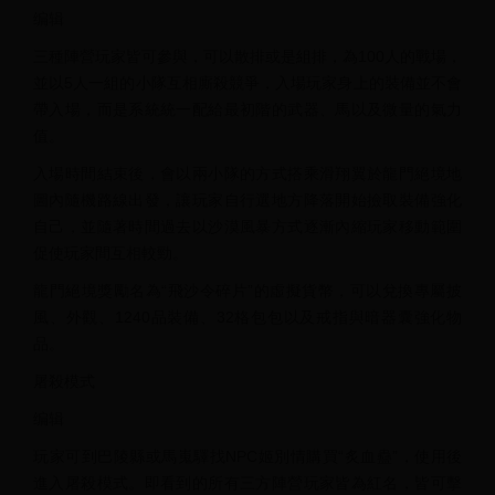
编辑
三種陣營玩家皆可參與，可以散排或是組排，為100人的戰場，
並以5人一組的小隊互相廝殺競爭，入場玩家身上的裝備並不會
帶入場，而是系統統一配給最初階的武器、馬以及微量的氣力
值。
入場時間結束後，會以兩小隊的方式搭乘滑翔翼於龍門絕境地
圖內隨機路線出發，讓玩家自行選地方降落開始撿取裝備強化
自己，並隨著時間過去以沙漠風暴方式逐漸內縮玩家移動範圍
促使玩家間互相較勁。
龍門絕境獎勵名為“飛沙令碎片”的虛擬貨幣，可以兌換專屬披
風、外觀、1240品裝備、32格包包以及戒指與暗器囊強化物
品。
屠殺模式
编辑
玩家可到巴陵縣或馬嵬驛找NPC姬別情購買“炙血蠱”，使用後
進入屠殺模式。即看到的所有三方陣營玩家皆為紅名，皆可擊