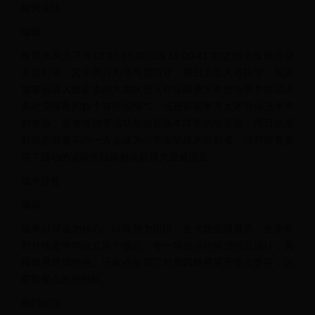
阵营攻防
编辑
每周末两天下午13:00-15:00以及19:00-21:00之间为攻防活动
开启时间，其中周六为浩气盟防守，周日为恶人谷防守，玩家
需要组成人数众多的大团队进入对立阵营大本营场景并尝试击
杀对立阵营的数个首领级NPC，或是留在本方大本营保卫本方
的首领。进攻或防守成功都会提高本阵营的战意值，周日结束
时战意值更高的一方会成为当周攻防战的胜利者，同时所有参
与了活动的该阵营玩家都会获得大量威望值。
战争沙盘
编辑
战事以帮会为核心，以阵营为组织，在大唐全境展开。在所有
野外地图中均设立两个据点，每一座据点均采用独立设计，风
格极具地域特色。玩家在每周二与周四晚将展开据点争夺，以
获取据点的控制权。
龍門絕境