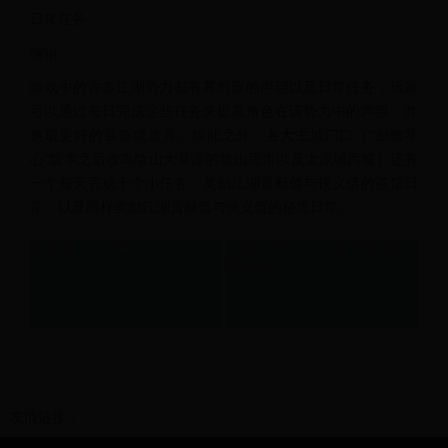
日常任务
编辑
游戏中的许多江湖势力都有其对应的声望以及日常任务，玩家
可以通过每日完成这些任务来提高角色在该势力中的声望，并
换取更好的装备或道具。除此之外，各大主城门口（“劍膽琴
心”版本之后改為陰山大草原的陰山黑市以及太原城西城）还有
一个每天完成十个小任务，奖励江湖贡献值与侠义值的茶馆日
常，以及同样奖励江湖贡献值与侠义值的秘境日常。
新品笔记本电脑
《富甲西游》停机期间游戏数
据说明公告
友情链接：