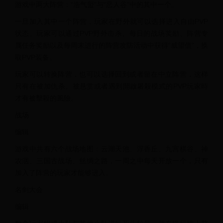
游戏中两大阵营：“浩气盟”与“恶人谷”中的其中一个。
一旦加入其中一个阵营，玩家在野外就可以选择进入自由PVP
状态。玩家可以通过PVP野外击杀、每日的战场奖励、阵营专
属任务奖励以及每周末进行的阵营攻防活动中获得“威望值”，换
取PVP装备。
玩家可以转换阵营，也可以选择回到或者留在中立阵营，这样
只有在被加仇杀、被悬赏或者遇到開啟屠殺模式的PVP玩家時
才有被擊殺的風險。
战场
编辑
游戏中共有六个战场地图：云湖天池、浮香丘、九宫棋谷、神
农洇、三国古战场、丝绸之路，一周之中每天开放一个，只有
加入了阵营的玩家才能够进入。
名剑大会
编辑