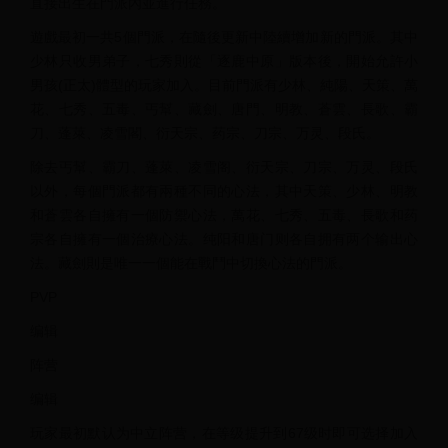
直接出生在門派內並進行任務。
遊戲最初一共5個門派，在隨後更新中陸續增加新的門派。其中
少林只收男弟子，七秀則從「逐鹿中原」版本後，開始允許小
男孩(正太)體型的玩家加入。目前門派有少林、純陽、天策、萬
花、七秀、五毒、丐幫、藏劍、唐門、明教、蒼雲、長歌、霸
刀、蓬萊、凌雪閣、衍天宗、药宗、刀宗、万灵、段氏。
除去丐幫、霸刀、蓬萊、凌雪阁、衍天宗、刀宗、万灵、段氏
以外，每個門派都有兩種不同的心法，其中天策、少林、明教
和蒼雲各自擁有一個防禦心法，萬花、七秀、五毒、長歌和药
宗各自擁有一個治療心法。纯阳和唐门则各自拥有两个输出心
法。藏劍則是唯一一個能在戰鬥中切換心法的門派。
PVP
编辑
阵营
编辑
玩家最初默认为中立阵营，在等级提升到67级时即可选择加入