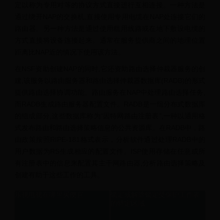
定以称为专用对等的协议方式直接进行互相连接。一种方法是
通过绕开NAP的交换机,直接使用专用电缆在NAP处连接它们的
路由器。另一种方法是通过使用租用线路或在地下敷设电缆的
方式直接将设备连接起来。通常在服务提供商之间的地理位置
距离比NAP近的情况下使用该方法。
在NSF资助创建NAP的同时,它还资助路由选择仲裁器服务的创
建,该服务以路由服务器和路由选择仲裁器数据库(RADB)的形式
提供路由选择协调功能。路由服务在NAP中处理路由选择任务,
而RADB生成路由服务器配置文件。RADB是一组分布式数据库
的组成部分,这些数据库称为“因特网路由注册表”,一种以通用格
式发布路由和路由选择策略信息的公共资源库。在RADB中，路
由政策按照RIPE-181格式表示，分析软件通过处理RADB中的
用户数据为RS生成相应的配置文件。ISP使用存储在任意或所
有注册表中的信息来配置其主干网路由器,分析路由选择策略及
创建有助于这些工作的工具。
乐视电视在哪里买便宜
锁定或解除锁定受保护工作表
的特定区域