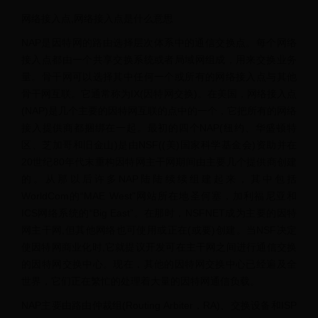
网络接入点,网络接入点是什么意思
NAP是因特网的路由选择层次体系中的通信交换点。每个网络
接入点都由一个共享交换系统或者局域网组成，用来交换业务
量。骨干网可以选择其中任何一个或所有的网络接入点与其他
骨干网互联。它通常称为IX(因特网交换)。在美国，网络接入点
(NAP)是几个主要的因特网互联的点中的一个，它把所有的网络
接入提供商都捆绑在一起。最初的四个NAP(纽约、华盛顿特
区、芝加哥和旧金山)是由NSF((美)国家科学基金会)资助并在
20世纪80年代末重构因特网主干网期间由主要几个提供商创建
的。从那以后许多NAP陆陆续续组建起来，其中包括
WorldCom的“MAE West”网站所在地圣何塞，加利福尼亚和
ICS网络系统的“Big East”。在那时，NSFNET成为主要的因特
网主干网,但其他网络也可使用或正在(或要)创建。当NSF决定
使因特网商业化时,它就提议开发可在主干网之间进行通信交换
的因特网交换中心。现在，其他的因特网交换中心已经遍及全
世界，它们正在繁忙的处理着大量的因特网通信负载。
NAP主要由路由仲裁组(Routing Arbiter，RA)、交换设备和ISP