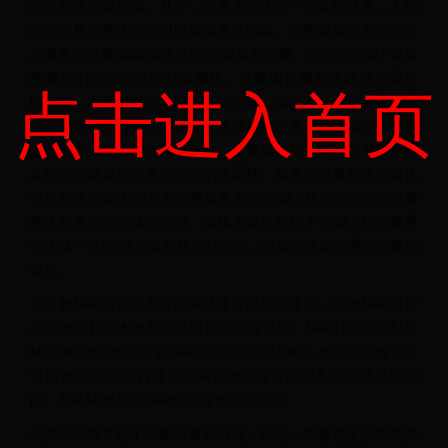
的边界路由器组成。此外，为开展NAP的一些其他业务，人们
还可以用到网络管理和附加服务等内容。交换设备与电信公司
和服务提供商(国家或区域的)的设备相连接。公司利用NAP设备
构建他们公司内部的对等网络。多数因特网的流量是不通过
点击进入首页
NAP的，而是用对等排列和内部交换。实际上,NAP设备并不进
行路由选择。而是网络服务提供商将路由器并置在NAP处并将
这些路由器连接到交换设备中。交换设备对于NAP的可能所有
其他路由器提供任意对任意的连通性。服务提供商的路由器执
行所有路由选择,但使用交换设备在位于NAP处的不同的提供商
网络接入点之间移动分组。当服务提供商对于在NAP处交换通
信达成一致时,他们就是互相对等的。对等协议定义通信交换的
参数。
大多数NAP旨在供主要的网络服务提供商使用。其他NAP可作
公共使用和为本地和区域服务提供商使用。MAE(城域交换)是
MCI Worldcom运营的NAP,由都市光纤环构成,光纤环与服务提
供商连接,这和运行接向中央设施的连接的服务提供商是不同
的。与MAE类似的NAP也由其他公司运营。
公共NAP通常处于负载过重的情况。因此一些服务提供商就决