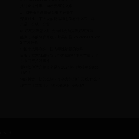
找对象这件事，为啥变得这么难
1、cf手游更新后钻石抽奖在哪里
居
深度对比一下大众的捷达和志俊有什么不一样，
真是一分钱一分货
qq好友克隆怎么用,会员/非会员克隆好友方法
中
能测心率的降噪耳机？苹果新品 Powerbeats Pro
2 首发体验
中国十大毒蜘蛛，国内毒性最强的蜘蛛
日报：京东Mall拓新；钟睒睒蝉联中国首富；胖
东来回应招聘事件
哪些软件适合黄金交易？2024热门六强黄金app
排名！
轫的拼音、轫怎么读？车字旁加刃(车刃)念什么？
现在二手苹果手机7多少价格回收合适?
erved.