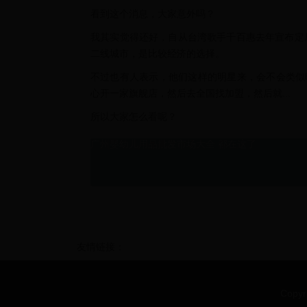
看到这个消息，大家意外吗？
我其实觉得还好，自从台湾歌手千百惠去年宣布定
二线城市，是比较经济的选择。
不过也有人表示，他们这样的明星来，会不会类似
心开一家旗舰店，然后去全国找加盟，然后就...
所以大家怎么看呢？
广州婴幼儿用品批发市场大全 都在这了
友情链接：
Copyr