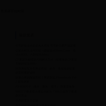
世界杯开始时间
最新发表
竹节虾是淡水还是海水养殖 竹节虾主要产地在哪
公差分析方法与比较（极限值法Worst Case、统
计法RSS、六西格玛法6σ）
CF更新失败错误代码解决方法（快速修复CF更新
失败的错误代码）
国羽用冠军开启奥运周期，林丹：希望洛杉矶奥
运取得更好成绩
能测心率的降噪耳机？苹果新品 Powerbeats Pro
2 首发体验
A3 纸张尺寸（毫米、厘米、英寸）
阿莱克修斯
Win11下载速度太慢如何解决？Win11提高下载速
度的方法
都
小鸟的英文怎么说
获取AppStore软件安装包的路径