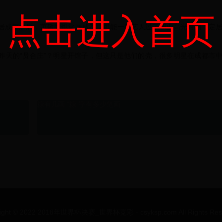
点击进入首页
居成都之后，萧敬腾也常居成都，可能一些艺人过了职业高光时刻，定
昨天的“贤合庄”？明星开馆子，但这只是他们的壳，很多明星在成都市
糠有几画 “糠”字有多少笔画
ight © 2022 2018年世界杯决赛_世界杯竞彩 - csyksp.com All Rights Res