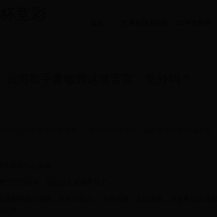
界杯竞彩
首页
世界杯预测分析
23号世界杯
”，台湾歌手萧敬腾这波官宣，意外吗？
露自己已经长期居住在成都。 “成都生活这么好，物价也没有其他城市那
经长期居住在成都。
展空间也很大，我已经在成都常居了。”
在成都买房的消息，他矢口否认。“没有买房，是假消息。但是希望从成
”......