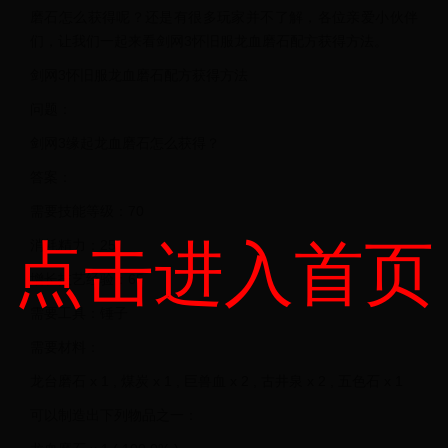
磨石怎么获得呢？还是有很多玩家并不了解，各位亲爱小伙伴
们，让我们一起来看剑网3怀旧服龙血磨石配方获得方法。
剑网3怀旧服龙血磨石配方获得方法
问题：
剑网3缘起龙血磨石怎么获得？
答案：
需要技能等级：70
点击进入首页
消耗精力：25
增长技艺经验：65
需要工具：锤子
需要材料：
龙台磨石 x 1 , 煤炭 x 1 , 巨兽血 x 2 , 古井泉 x 2 , 五色石 x 1
可以制造出下列物品之一：