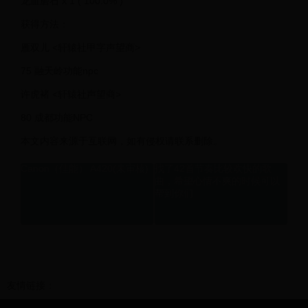
龙血磨石 x 1 ( 100.0% )
获得方法：
雁双儿 <轩辕社甲字声望商>
75 融天岭功能npc
许虎褚 <轩辕社声望商>
80 成都功能NPC
本文内容来源于互联网，如有侵权请联系删除。
Canon（佳能） A420(未审核)
找了42首节奏比较欢快的歌
曲，希望心情不爽的时候可以
帮到你们
友情链接：