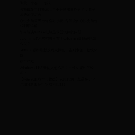
风景一个赛一个的好
政
法海最终为何能成仙？不是降服白蛇有功，而是
因他师傅厉害
心悦会员等级与价格对照表_各等级的心悦会员价
钱明细详解
如何解决WinXP电脑显示器模糊的问题
是
cafemimi玻尿酸鸭哪里有？cafemimi玻尿酸鸭怎
么买？
Android强制刷新技巧大揭秘：告别卡顿，畅快体
验！
民
赛车游戏
Windows 11语音输入怎么用？自带功能如何设
置？
【揭秘衣服成本与收益】衣服利润一般是多少？
详细分析服装行业盈利真相！
钱
线