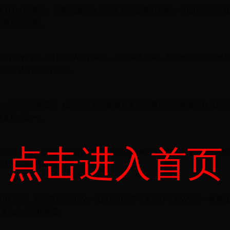
166.154韩元。汇率的波动会受到多方面因素的影响，包括国家经济
查看实时汇率。
，汉字写作“圆”，拼音以“WON”表示。在实际使用中，韩元纸币和硬币都
中不可缺少的支付手段。
”，意为“元”或“圆”。由韩国央行韩国银行发行的韩元纸币和硬币在韩国
重要标志之一。
点击进入首页
字写作“圆”或“元”，拼音以“WON”表示，有时也沿用旧称“円”。韩国的
国人民自豪的象征。
“WON”表示。韩元符号为KRW，韩国货币用字母表示符号为W中间一条横
己文化的自信和热爱。