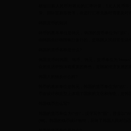
根据目前人民币对韩元的汇率计算，1元人民币等于
策、国际贸易形势等，在进行汇率兑换时需要及时
韩国货币的知识
韩币的基本单位是韩元，韩国的货币单位为\"원\"
由韩国央行韩国银行发行的，是韩国人民日常生活
韩国的货币名称是什么?
韩国货币叫韩圆、韩币、韩元，货币单位为“Hwan
众的生活中扮演着重要的角色，是国家经济发展的
韩国人的钱长什么样?
韩币的基本单位是韩元，韩国的货币单位为\"원\"，汉
币在设计和造型上体现了国家的文化和传统，是韩
韩国钱币怎么写?
韩国的货币单位为\"원\"，汉字写作“圆”，拼音以
(₩)。韩国的钱币设计独特，反映了韩国人民对自
韩国的货币单位是什么?