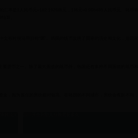
汇率是1人民币元=182.1926韩元，1韩元=0.005489人民币元。韩币
和结算。
中文有时候沿用旧称“圜”。韩国的钱币反映了国家的历史和文化，是国
的主要货币之一。除了最大面值的纸币外，韩国还有多种不同面值的纸币
资金，因为首尔的房价相对较高。在韩国的不同城市，房价会有所不同
用故障解法大
宫口开全到胎儿分娩需要多久