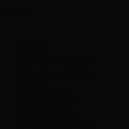
世界杯开始时间
最新发表
斗嘴的解释及意思
蓝牙耳机充电多久才合适？一文带你了解充电真
相！
美国最诡异的酒店，你一个人的时候千万不要住
蝎子的折法-蝎子图解教程（一）
弹弹堂技能带哪个
厉害的俱乐部和厉害的国家队谁
蝎子的折法-蝎子图解教程（一）
淘宝店新手要怎么运营？运营效果怎么看？
、
崩坏星穹铁道黄金替罪羊玩法攻略
【绘画教程】海边、沙滩的画法
惊艳世界的中国十大传世名画，你知道几幅？
北戴河8个最值得去的景点，游人亲身体验推荐，