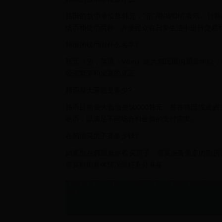
韩国的货币单位是韩元，“元”用\'WON\'表示。目前的
纸币和硬币两种，方便民众在日常生活中进行交易
韩国的钱币叫什么名字?
韩元（원，英语：Won）是大韩民国的通货单位，
经济繁荣和发展的见证。
韩币最大面值是多少?
韩币目前最大面值是50000韩元，是在韩国流通
硬币，以满足不同场合和金额的支付需求。
在韩国买房子要多少钱?
如果想在韩国首尔购买房子，需要准备更多的购房
需要根据具体情况做好充分准备。
【最新】FaceTime 不能打？FaceTime 無法使
合集