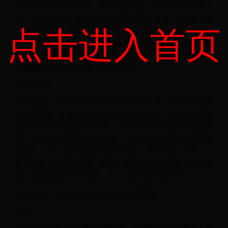
要保存当前的所有页面，此时Toby就是一个非常有效率的工
具，它可以让你一键收集当前打开的所有标签页，将其保存为
点击进入首页
一个Collection，需要时一键打开它们。你可以在 Toby 的新标
签页中管理这些书签，比如调整它们的顺序、添加描述、备注
等，你还可以使用标签进行归类，在多个集合中进行筛选，不
管是收集书签还是提升效率都可以使用
书签侧边栏
书签侧边栏 是一款Chrome上的书签管理扩展，和其他书签管
理工具不同，它并不是提供额外的书签收藏夹，而是想要帮你
提升甚至替代浏览器自带书签，它可以为你在浏览器的侧边新
增一个可随时滑出的书签管理器，让你可以更方便地使用书签
收藏夹，你可以自由拖拽调整书签位置，改变书签文件夹，扩
展还提供了个性化选项，可以自由选择新标签或后台打开书
签，用新标签页管理书签等，是一个很好的书签栏替代
书签侧边栏 用侧边书签替代Chrome自带书签
Diggo
Diigo是一款多功能的书签管理应用，它为用户提供了很多工具