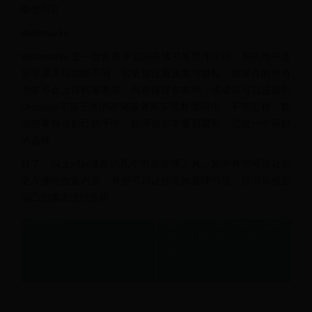
能使用它
Webmarks
Webmarks 是一款免费开源的在线书签管理应用，和其他书签
管理器关注功能不同，它更加注重速度与隐私，你保存的所有
书签不会上传到服务器，而是保存在本地，或者你可以连接到
Dropbox等第三方的存储服务来实现数据同步，不管怎样，数
据都掌握在自己的手中，如果你非常重视隐私，它是一个很好
的选择
好了，以上v1tx推荐的几个书签管理工具，其中有些可以让你
更方便地收集内容，有些可以让你高效管理书签，你可以根据
自己的需求进行选择
QQ阅读简介
德国队出局！E组生死大战跌宕
起伏，谁想到竟是日本队头名
出线！