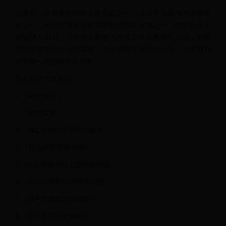
贝多芬（世界著名的十大音乐家之一 ）是世界上最伟大的音乐
家之一，他是古典音乐的最具代表性的人物之一，他在音乐上
成就让人仰慕，而他的人格魅力也是非常非常吸引人的，他曾
经说过要扼住命运的咽喉，在厄运面前他从不低头，今天我们
就来说一说他的十大名曲。
贝多芬的十大名曲
1.《致爱丽丝》
2.《费德里奥》
3.《降E大调第五钢琴协奏曲》
4.《瓦尔德斯坦奏鸣曲》
5.《A大调钢琴与大提琴奏鸣曲》
6.《升C小调第14钢琴奏鸣曲》
7.《降E大调第三交响曲》
8.《C小调第五交响曲》