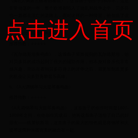
《降E大调第五钢琴协奏曲》，这首曲子创作于1809年，这是
非常动荡的一年，整个欧洲都陷入了动乱和战争之中，贝多芬
也一直都在流亡的道路上，面对这样的一种情景，他创造了这
点击进入首页
首曲子。
4. 《瓦尔德斯坦奏鸣曲》
推荐指数：⭐⭐⭐⭐⭐
《瓦尔德斯坦奏鸣曲》，这首曲子里面提到的瓦尔德斯坦，他
对贝多芬的成功起到了很大的辅助作用，他本身对音乐也非常
感兴趣，所以在看到贝多芬身上的才华之后，就更加制造更多
的机会让贝多芬勇攀音乐高峰。
5. 《A大调钢琴与大提琴奏鸣曲》
推荐指数：⭐⭐⭐⭐⭐
《A大调钢琴与大提琴奏鸣曲》，这首曲子的创作时间是1807-
1808年之间，在他创作完成后，他将这首曲子送给了自己的好
朋友——格莱钦斯坦，这首曲子的最大的特色就是将钢琴和大
提琴这两种乐器完美的融合在一起。