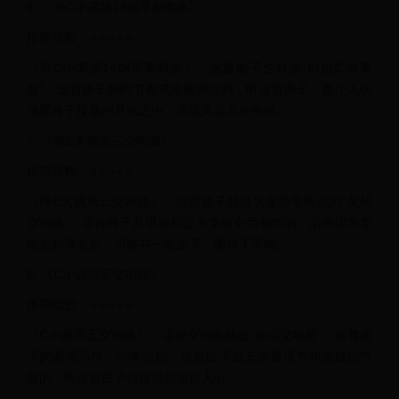
6. 《升C小调第14钢琴奏鸣曲》
推荐指数：⭐⭐⭐⭐⭐
《升C小调第14钢琴奏鸣曲》，这首曲子也叫做“幻想式鸣奏
曲”，这首曲子的的节奏式悠扬缠绵的，听这首曲子，整个人仿
佛置身于朦胧的月色之中，浪漫又添几分伤感。
7. 《降E大调第三交响曲》
推荐指数：⭐⭐⭐⭐⭐
《降E大调第三交响曲》，这首曲子就是大家经常听说的“英雄
交响曲”，这首曲子具说最初是为拿破仑而创作的，后来因为拿
破仑称帝之后，贝多芬一怒之下，撕掉了手稿。
8. 《C小调第五交响曲》
推荐指数：⭐⭐⭐⭐⭐
《C小调第五交响曲》，这部交响曲就是“命运交响曲”，这首曲
子的基调高昂，节奏强烈，这首曲子是充满着活力和英雄的气
息的，听这首曲子往往容易振奋人心。