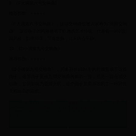
9. 《F大调第六号交响曲》
推荐指数：⭐⭐⭐⭐⭐
《F大调第六号交响曲》，这部交响曲也被大家称为“田园交响
曲”，这首曲子的风格继承了欧洲的艺术传统，代表着一种的田
园风格，韵律和缓，节奏悠扬，让人内心平静。
10. 《D小调第九号交响曲》
推荐指数：⭐⭐⭐⭐⭐
《D小调第九号交响曲》，贝多芬在1824年的时候完成了这首
曲子，这首曲子是他九部交响曲的最后一首，也是一首合唱交
响曲，它的影响力是最大的，这个曲子里卖弄表的了一种对民
主和自由的追求。
eclipse字体大小设置教程
眼睛里也会“长结石”？这几类人
(eclipse主窗口和控制台字体大
更要提高警惕
小设置)