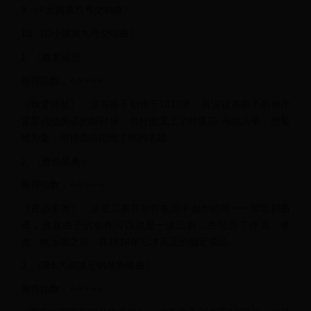
9.《F大调第六号交响曲》
10.《D小调第九号交响曲》
1. 《致爱丽丝》
推荐指数：⭐⭐⭐⭐⭐
《致爱丽丝》，这首曲子创作于1810年，具说这首曲子的创作
背景式他失恋的那时候，当时他爱上了特蕾莎·马尔法蒂，想娶
她为妻，但特蕾莎拒绝了他的求婚。
2. 《费德里奥》
推荐指数：⭐⭐⭐⭐⭐
《费德里奥》，这是贝多芬创作生涯中创作的唯一一部歌剧曲
谱，这首曲子的创作可以说是一波三折，在经历了停演、修
改、收乐谱之后，在1814年它才真正的确定成品。
3. 《降E大调第五钢琴协奏曲》
推荐指数：⭐⭐⭐⭐⭐