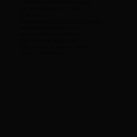
三场世界杯雪上盛宴让吉林冰雪“热”上加“热”
比特币转账需要多长时间？一文了解
淋了雨,头痛怎么了?
解
发喜糖的时候说什么 结婚喜糖应该怎么发才合适0
指
福克斯和朗逸哪个好？有什么区别？
、
dnf巨龙每日刷哪个图
小黄车为什么黄了？
如何从官网下载谷歌浏览器最新版本
造
公差分析方法与比较（极限值法Worst Case、统
得
计法RSS、六西格玛法6σ）
故
题
孩
思
尚
其
问
y
.
e