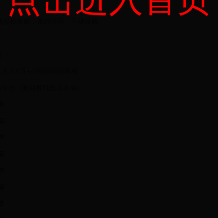
者授权发表，未经许可，不得转载。
道！
：月入5万+小白保姆级教程
千万别碰（附目标筛选工具包）
事
事
事
事
事
事
事