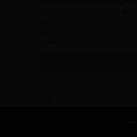
归去来兮的意思解释_造句_近义词_反义词_成语故
贯朽粟陈的意思解释_造句_近义词_反义词_成语故
评论
取消回复
提交评论
世界杯金靴传奇谢幕，意大利足坛名宿斯基拉奇去
友情链接：
Copyr