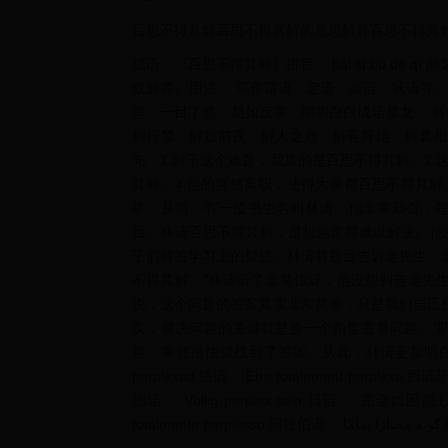
百思不得其解百思不得其解的意思解释百思不得其
成语：《百思不得其解》拼音： bǎi sī bù dé 
或解答。用法： 可作谓语、定语、宾语、状语等。
掌、一目了然、易如反掌、明明白白成语接龙： 
解行禁、解放前夜、解人之危、解冤释结、解囊相助
句：1.对于这个难题，我真的是百思不得其解。2
其解。4.他的突然离职，使得大家都百思不得其解
事：从前，有一位书生名叫林涛，他非常勤奋，
目。林涛百思不得其解，越想越觉得难以解决。他
子们解答学习上的疑惑。林涛将题目告诉老先生，
不得其解。”林涛听了非常惊讶，他没想到连老先
说，这个问题的答案其实非常简单，只是我们自己想
实，解决问题的关键就是换一个角度去看问题。”
题，果然很快就找到了答案。从此，林涛更加明白了思
perplexed.法语： Être totalement perplexe.西班牙
德语： Völlig perplex sein.日语： 完全に困惑
to