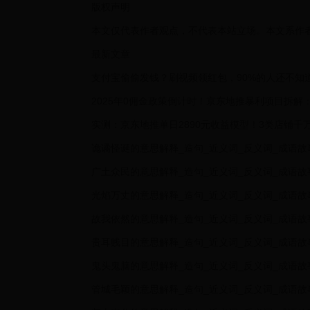
版权声明
本文仅代表作者观点，不代表本站立场。本文系作
最新文章
支付宝偷偷发钱？刷视频领红包，90%的人还不知
2025年0佣金政策倒计时！京东地推暴利项目拆解
实测：京东地推单日2890元收益模型！3类店铺
诡谲怪诞的意思解释_造句_近义词_反义词_成语故
广土众民的意思解释_造句_近义词_反义词_成语故
光焰万丈的意思解释_造句_近义词_反义词_成语故
故我依然的意思解释_造句_近义词_反义词_成语故
贵耳贱目的意思解释_造句_近义词_反义词_成语故
鬼头鬼脑的意思解释_造句_近义词_反义词_成语故
管城毛颖的意思解释_造句_近义词_反义词_成语故