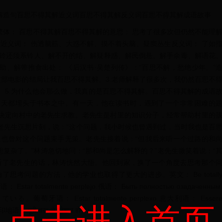
解造句百思不得其解近义词百思不得其解反义词百思不得其解成语故事
qí jiě繁体： 百思不得其解百思不得其解的意思： 思考了很多次但仍然不能理
近义词： 伤透脑筋、大惑不解、摸不着头脑、疑窦丛生反义词： 了如
解铃还须系铃人、解不开的结、解疑释惑、解民倒悬、解手余毒、解语花
、解带推食出处： 《后汉书·吴楚列传》：“百思不解，愁绝少年。”
.这部电影的结局让我百思不得其解。3.老师解释了很多次，我仍然百思不
。5.为什么他会那么做，我真的是百思不得其解。百思不得其解的成语
每天都埋头于书本之中。有一天，他在读书时，遇到了一个非常困难的
决定向村中的老先生求教。老先生是村里的知识分子，经常帮助村里的
老先生沉思片刻，说：“这个问题，我小时候也曾遇到过，当时我也是百
生也曾对这个问题束手无策。老先生接着说：“但我后来听一个过路的和
复杂了。”林涛急切地问：“那和尚是怎么解释的？”老先生微笑着说：“
听了老先生的话，林涛恍然大悟。他回到家，换了一个角度去思考那个
考问题的方法，他的学业也取得了更大的进步。英文： Be totall
语： Estar totalmente perplejo.俄语： Быть полностью озадаченным
している。葡萄牙语： Estar totalmente perplexo.意大利语： Esser
点击进入首页
talmente perplesso.阿拉伯语： كونه محتارًا تمامًا.印地语： पूरी तरह से परेशान होना।