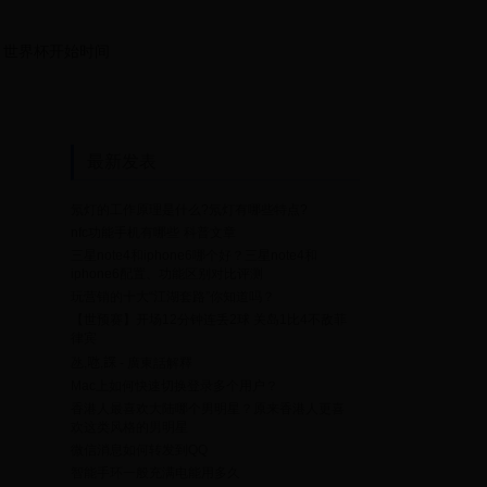
世界杯开始时间
最新发表
氖灯的工作原理是什么?氖灯有哪些特点?
nfc功能手机有哪些
科普文章
三星note4和iphone6哪个好？三星note4和
iphone6配置、功能区别对比评测
玩营销的十大“江湖套路”你知道吗？
【世预赛】开场12分钟连丢2球 关岛1比4不敌菲
律宾
氹,𠱁,𧨾 - 廣東話解釋
Mac上如何快速切换登录多个用户？
香港人最喜欢大陆哪个男明星？原来香港人更喜
欢这类风格的男明星
微信消息如何转发到QQ
智能手环一般充满电能用多久