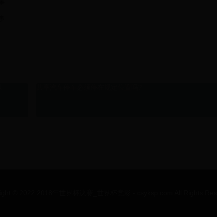
事
事
世
共享汽车停车必须停在规定位置吗?
ight © 2022 2018年世界杯决赛_世界杯竞彩 - csyksp.com All Rights Res